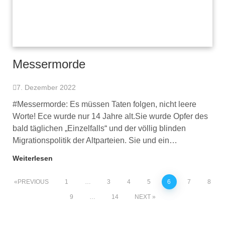
Messermorde
7. Dezember 2022
#Messermorde: Es müssen Taten folgen, nicht leere
Worte! Ece wurde nur 14 Jahre alt.Sie wurde Opfer des
bald täglichen „Einzelfalls“ und der völlig blinden
Migrationspolitik der Altparteien. Sie und ein…
Weiterlesen
PREVIOUS
1
…
3
4
5
6
7
8
9
…
14
NEXT