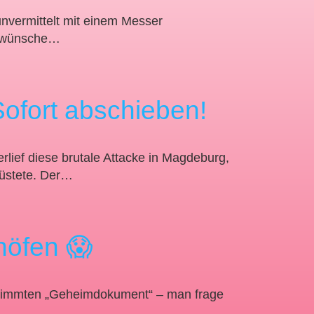
unvermittelt mit einem Messer
ch wünsche…
ofort abschieben!
lief diese brutale Attacke in Magdeburg,
wüstete. Der…
höfen 😱
estimmten „Geheimdokument“ – man frage