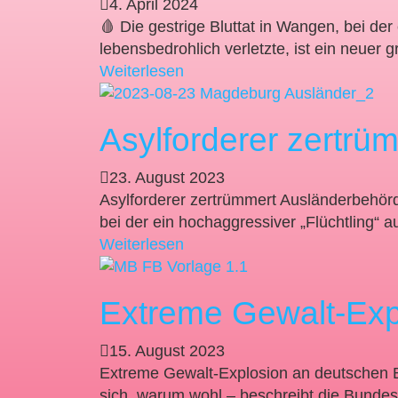
4. April 2024
🩸 Die gestrige Bluttat in Wangen, bei de
lebensbedrohlich verletzte, ist ein neuer
Weiterlesen
Asylforderer zertrü
23. August 2023
Asylforderer zertrümmert Ausländerbehörd
bei der ein hochaggressiver „Flüchtling
Weiterlesen
Extreme Gewalt-Exp
15. August 2023
Extreme Gewalt-Explosion an deutschen B
sich, warum wohl – beschreibt die Bunde