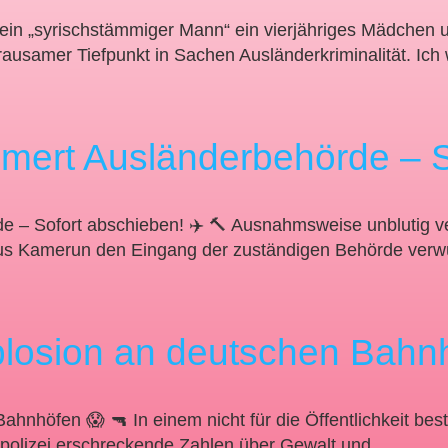
r ein „syrischstämmiger Mann“ ein vierjähriges Mädchen 
 grausamer Tiefpunkt in Sachen Ausländerkriminalität. I
mmert Ausländerbehörde – S
e – Sofort abschieben! ✈️ 🔨 Ausnahmsweise unblutig ver
“ aus Kamerun den Eingang der zuständigen Behörde ver
losion an deutschen Bahn
ahnhöfen 😱 🔫 In einem nicht für die Öffentlichkeit b
spolizei erschreckende Zahlen über Gewalt und…