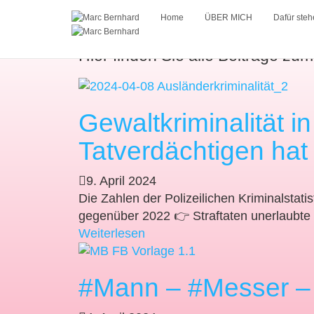
Sicherheit
Home
ÜBER MICH
Dafür steh
Hier finden Sie alle Beiträge zu
Gewaltkriminalität i
Tatverdächtigen hat
9. April 2024
Die Zahlen der Polizeilichen Kriminalstati
gegenüber 2022 👉 Straftaten unerlaubte
Weiterlesen
#Mann – #Messer – #