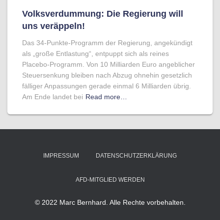
Volksverdummung: Die Regierung will
uns veräppeln!
Das 34-Punkte-Programm der Regierung, angekündigt
als „große Entlastung“, entpuppt sich als reines
Placebo-Programm. Von 10 Milliarden Euro angeblicher
Steuersenkung bleiben nach Abzug ohnehin gesetzlich
fälliger Anpassungen gerade einmal 6 Milliarden übrig.
Am Ende landet bei
Read more…
IMPRESSUM
DATENSCHUTZERKLÄRUNG
AFD-MITGLIED WERDEN
© 2022 Marc Bernhard. Alle Rechte vorbehalten.