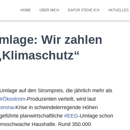
HOME
ÜBER MICH
DAFÜR STEHE ICH
AKTUELLES
mlage: Wir zahlen
 „Klimaschutz“
-Umlage auf den Strompreis, die jährlich mehr als
#
Ökostrom
-Produzenten verteilt, wird laut
orona
-Krise in schwindelerregende Höhen
geführte planwirtschaftliche
#
EEG
-Umlage schon
mensschwache Haushalte. Rund 350.000