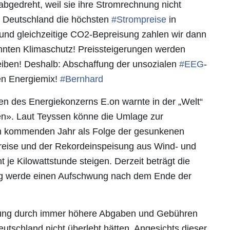
bgedreht, weil sie ihre Stromrechnung nicht
in Deutschland die höchsten
#
Strompreise
in
nd gleichzeitige CO2-Bepreisung zahlen wir dann
annten Klimaschutz! Preissteigerungen werden
eiben! Deshalb: Abschaffung der unsozialen
#
EEG
-
n Energiemix!
#
Bernhard
n des Energiekonzerns E.on warnte in der „Welt“
n». Laut Teyssen könne die Umlage zur
im kommenden Jahr als Folge der gesunkenen
reise und der Rekordeinspeisung aus Wind- und
 je Kilowattstunde steigen. Derzeit beträgt die
ieg werde einen Aufschwung nach dem Ende der
ierung durch immer höhere Abgaben und Gebühren
utschland nicht überlebt hätten. Angesichts dieser