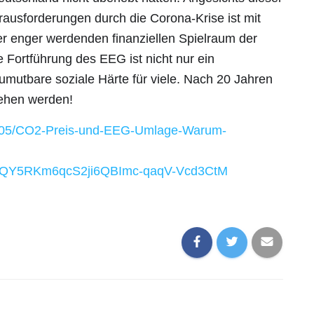
rausforderungen durch die Corona-Krise ist mit
r enger werdenden finanziellen Spielraum der
 Fortführung des EEG ist nicht nur ein
umutbare soziale Härte für viele. Nach 20 Jahren
sehen werden!
21805/CO2-Preis-und-EEG-Umlage-Warum-
sQY5RKm6qcS2ji6QBImc-qaqV-Vcd3CtM