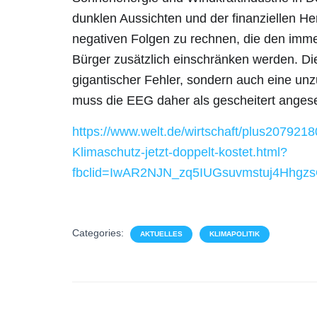
dunklen Aussichten und der finanziellen He
negativen Folgen zu rechnen, die den imme
Bürger zusätzlich einschränken werden. Die
gigantischer Fehler, sondern auch eine unz
muss die EEG daher als gescheitert ange
https://www.welt.de/wirtschaft/plus2079
Klimaschutz-jetzt-doppelt-kostet.html?
fbclid=IwAR2NJN_zq5IUGsuvmstuj4Hhgz
Categories:
AKTUELLES
KLIMAPOLITIK