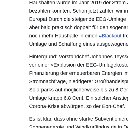
Haushalten wurde im Jahr 2019 der Strom a
bezahlen konnten. Schon jetzt zahlen wir 
Europa! Durch die steigende EEG-Umlage u
aber bald praktisch doppelt für den sogen
noch mehr Haushalte in einen
#
Blackout
tr
Umlage und Schaffung eines ausgewogene
Hintergrund: Vorstandchef Johannes Teysse
vor einer «Explosion der EEG-Umlagekoste
Finanzierung der erneuerbaren Energien 
Stromnachfrage, niedrigerer Großhandelsp
Solarparks auf möglicherweise bis zu 8 Cent
Umlage knapp 6,8 Cent. Ein solcher Anst
Corona-Krise abwürgen, so der Eon-Chef.
Es ist klar, dass ohne starke Subvention
Sonnenenergie und Windkraftindustrie in De