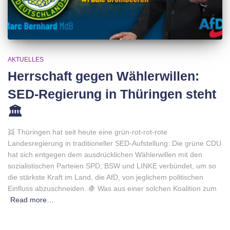
AKTUELLES
Herrschaft gegen Wählerwillen:
SED-Regierung in Thüringen steht
🏛
👯 Thüringen hat seit heute eine grün-rot-rot-rote
Landesregierung in traditioneller SED-Aufstellung: Die grüne CDU
hat sich entgegen dem ausdrücklichen Wählerwillen mit den
sozialistischen Parteien SPD, BSW und LINKE verbündet, um so
die stärkste Kraft im Land, die AfD, von jeglichem politischen
Einfluss abzuschneiden. 🍇 Was aus einer solchen Koalition zum
Read more…