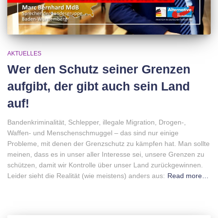
AKTUELLES
Wer den Schutz seiner Grenzen
aufgibt, der gibt auch sein Land
auf!
Bandenkriminalität, Schlepper, illegale Migration, Drogen-,
Waffen- und Menschenschmuggel – das sind nur einige
Probleme, mit denen der Grenzschutz zu kämpfen hat. Man sollte
meinen, dass es in unser aller Interesse sei, unsere Grenzen zu
schützen, damit wir Kontrolle über unser Land zurückgewinnen.
Leider sieht die Realität (wie meistens) anders aus:
Read more…