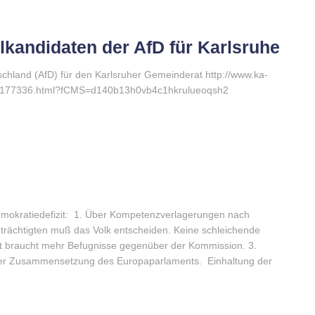
andidaten der AfD für Karlsruhe
tschland (AfD) für den Karlsruher Gemeinderat http://www.ka-
,1177336.html?fCMS=d140b13h0vb4c1hkrulueoqsh2
emokratiedefizit: 1. Über Kompetenzverlagerungen nach
nträchtigten muß das Volk entscheiden. Keine schleichende
 braucht mehr Befugnisse gegenüber der Kommission. 3.
 der Zusammensetzung des Europaparlaments. Einhaltung der