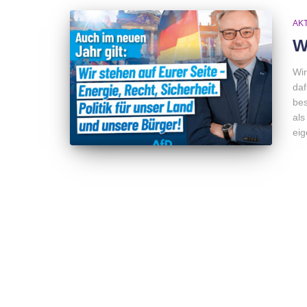
AK
W
Wir
daf
bes
als
eig