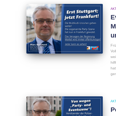
AK
E
M
u
Frü
Vol
wei
hil
hat
ger
AK
P