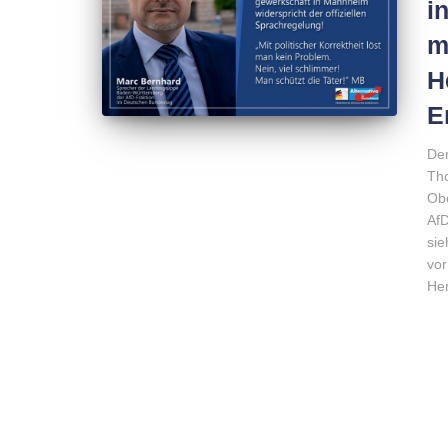
i
m
H
E
Der
Tho
Obe
AfD
sie
vor
He