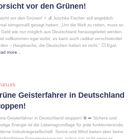
orsicht vor den Grünen!
sicht vor den Grünen! ⚡️ 💰 Joschka Fischer soll angeblich
mal sinngemäß gesagt haben: „Um die Welt zu retten, muss so
l Geld wie nur möglich aus Deutschland herausgeleitet werden.
ist vollkommen egal wofür, es kann auch radikal verschwendet
den – Hauptsache, die Deutschen haben es nicht.“ 💥 Egal,
ead more…
TUELLES
rüne Geisterfahrer in Deutschland
toppen!
ne Geisterfahrer in Deutschland stoppen! ⛔ ➡️ Sichere und
stige Energie ist die Lebensgrundlage für jede funktionierende,
erne Industriegesellschaft. Sonne und Wind bieten aber keine
ndlastfähige Energieversorgung, schon gar nicht wenn es