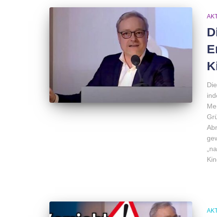
AK
D
E
K
Die
ind
Men
Grü
Abr
gew
„na
Kin
AK