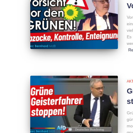
V
Vor
ein
vie
Es 
wer
R
AK
G
s
Grü
gün
mod
gru