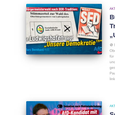
AK
B
T
„
🚫 
Obe
für
un
ges
Pau
lin
AK
S