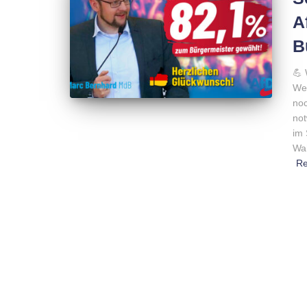
A
B
💪 
Wei
noc
not
im 
Wah
R