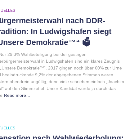
TUELLES
ürgermeisterwahl nach DDR-
radition: In Ludwigshafen siegt
Unsere Demokratie™“ 🗳️
Nur 29,3% Wahlbeteiligung bei der gestrigen
rbürgermeisterwahl in Ludwigshafen sind ein klares Zeugnis
 „Unsere Demokratie™“. 2017 gingen noch über 60% zur Urne
d beeindruckende 9,2% der abgegebenen Stimmen waren
tern obendrein ungültig, denn viele schrieben einfach „Joachim
l“ auf den Stimmzettel. Unser Kandidat wurde ja durch das
ke
Read more…
TUELLES
ensation nach Wahlwiederholung: