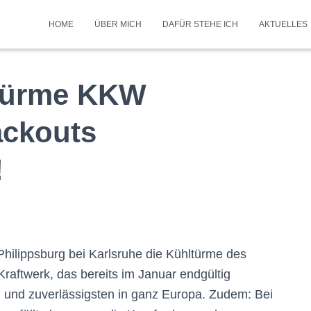
HOME
ÜBER MICH
DAFÜR STEHE ICH
AKTUELLES
türme KKW
ackouts
!
hilippsburg bei Karlsruhe die Kühltürme des
raftwerk, das bereits im Januar endgültig
n und zuverlässigsten in ganz Europa. Zudem: Bei