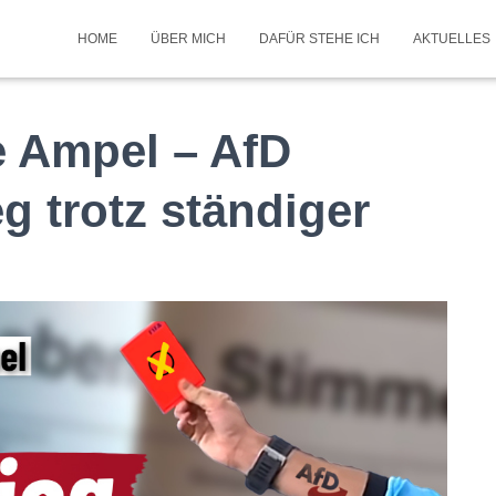
HOME
ÜBER MICH
DAFÜR STEHE ICH
AKTUELLES
e Ampel – AfD
g trotz ständiger