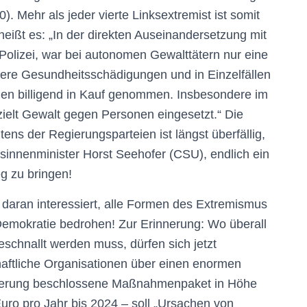
. Mehr als jeder vierte Linksextremist ist somit
 heißt es: „In der direkten Auseinandersetzung mit
Polizei, war bei autonomen Gewalttätern nur eine
ere Gesundheitsschädigungen und in Einzelfällen
en billigend in Kauf genommen. Insbesondere im
ielt Gewalt gegen Personen eingesetzt.“ Die
ens der Regierungsparteien ist längst überfällig,
esinnenminister Horst Seehofer (CSU), endlich ein
g zu bringen!
t daran interessiert, alle Formen des Extremismus
emokratie bedrohen! Zur Erinnerung: Wo überall
schnallt werden muss, dürfen sich jetzt
haftliche Organisationen über einen enormen
gierung beschlossene Maßnahmenpaket in Höhe
 Euro pro Jahr bis 2024 – soll „Ursachen von