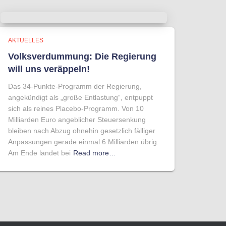
AKTUELLES
Volksverdummung: Die Regierung
will uns veräppeln!
Das 34-Punkte-Programm der Regierung,
angekündigt als „große Entlastung“, entpuppt
sich als reines Placebo-Programm. Von 10
Milliarden Euro angeblicher Steuersenkung
bleiben nach Abzug ohnehin gesetzlich fälliger
Anpassungen gerade einmal 6 Milliarden übrig.
Am Ende landet bei
Read more…