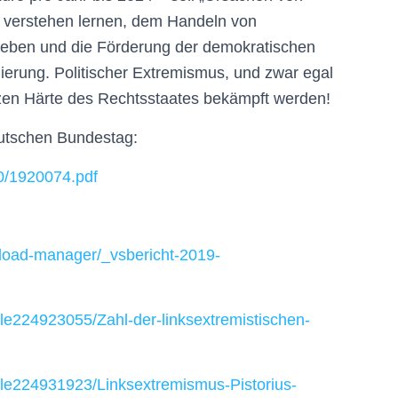
verstehen lernen, dem Handeln von
 geben und die Förderung der demokratischen
gierung. Politischer Extremismus, und zwar egal
nzen Härte des Rechtsstaates bekämpft werden!
eutschen Bundestag:
00/1920074.pdf
load-manager/_vsbericht-2019-
icle224923055/Zahl-der-linksextremistischen-
ticle224931923/Linksextremismus-Pistorius-