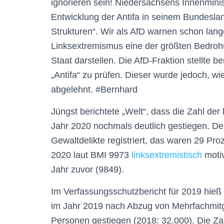
ignorieren sein! Niedersachsens Innenminist
Entwicklung der Antifa in seinem Bundesland
Strukturen“. Wir als AfD warnen schon lan
Linksextremismus eine der größten Bedrohu
Staat darstellen. Die AfD-Fraktion stellte b
„Antifa“ zu prüfen. Dieser wurde jedoch, wi
abgelehnt. #Bernhard
Jüngst berichtete „Welt“, dass die Zahl der
Jahr 2020 nochmals deutlich gestiegen. 
Gewaltdelikte registriert, das waren 29 Pr
2020 laut BMI 9973
linksextremistisch
motiv
Jahr zuvor (9849).
Im Verfassungsschutzbericht für 2019 hieß 
im Jahr 2019 nach Abzug von Mehrfachmitg
Personen gestiegen (2018: 32.000). Die Zah