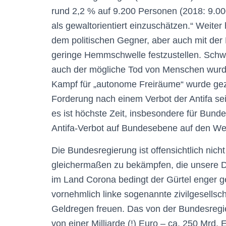
rund 2,2 % auf 9.200 Personen (2018: 9.000)
als gewaltorientiert einzuschätzen.“ Weiter
dem politischen Gegner, aber auch mit der 
geringe Hemmschwelle festzustellen. Schw
auch der mögliche Tod von Menschen wurd
Kampf für „autonome Freiräume“ wurde gez
Forderung nach einem Verbot der Antifa seit
es ist höchste Zeit, insbesondere für Bund
Antifa-Verbot auf Bundesebene auf den We
Die Bundesregierung ist offensichtlich nich
gleichermaßen zu bekämpfen, die unsere D
im Land Corona bedingt der Gürtel enger ge
vornehmlich linke sogenannte zivilgesellsc
Geldregen freuen. Das von der Bundesre
von einer Milliarde (!) Euro – ca. 250 Mrd.