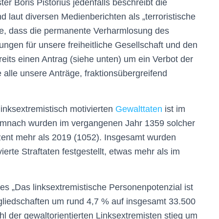
er Boris Pistorius jedenfalls beschreibt die
 laut diversen Medienberichten als „terroristische
ge, dass die permanente Verharmlosung des
ngen für unsere freiheitliche Gesellschaft und den
ereits einen Antrag (siehe unten) um ein Verbot der
e alle unsere Anträge, fraktionsübergreifend
 linksextremistisch motivierten
Gewalttaten
ist im
Demnach wurden im vergangenen Jahr 1359 solcher
ozent mehr als 2019 (1052). Insgesamt wurden
ierte Straftaten festgestellt, etwas mehr als im
es „Das linksextremistische Personenpotenzial ist
liedschaften um rund 4,7 % auf insgesamt 33.500
l der gewaltorientierten Linksextremisten stieg um