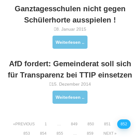
Ganztagesschulen nicht gegen
Schülerhorte ausspielen !
8. Januar 2015
Weiterlesen ..
AfD fordert: Gemeinderat soll sich
für Transparenz bei TTIP einsetzen
15. Dezember 2014
Weiterlesen ..
PREVIOUS
1
…
849
850
851
852
853
854
855
…
859
NEXT