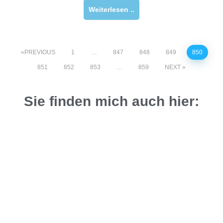
Weiterlesen ..
PREVIOUS
1
…
847
848
849
850
851
852
853
…
859
NEXT
Sie finden mich auch hier: