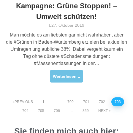
Kampagne: Grüne Stoppen! –
Umwelt schützen!
27. Oktober 2019
Man möchte es am liebsten gar nicht wahrhaben, aber
die #Grünen in Baden-Württemberg erzielen bei aktuellen
Umfragen unglaubliche 38%! Dabei vergeht kaum ein
Tag ohne düstere #Schadensmeldungen:
#Massenentlassungen in der…
Weiterlesen ..
PREVIOUS
1
…
700
701
702
703
704
705
706
…
859
NEXT
Sie finden mich auch hier: