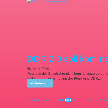
DDR 2.0 soll komme
8. März 2020
„Wer aus der Geschichte nicht lernt, ist dazu verda
wollen über dieses trojanische Pferd eine DDR…
Weiterlesen ..
Previous
1
…
666
667
668
669
670
671
672
…
859
Ne