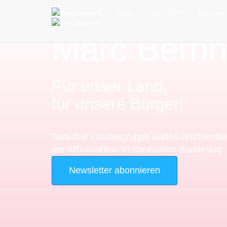
Home
ÜBER MICH
Dafür steh
Marc Bernh
Für unser Land,
für unsere Bürger!
Sprecher Landesgruppe Baden-Württembe
der AfD-Fraktion im Deutschen Bundestag
Newsletter abonnieren