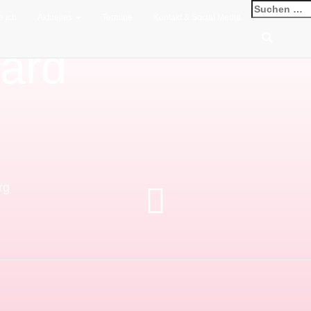
e ich
Aktuelles
Termine
Kontakt & Social Media
ard
rg