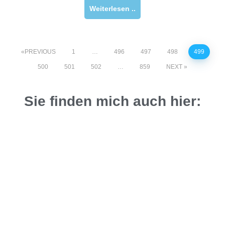
Weiterlesen ..
PREVIOUS
1
…
496
497
498
499
500
501
502
…
859
NEXT
Sie finden mich auch hier: