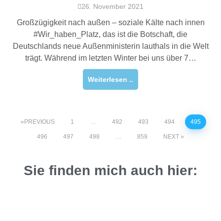
26. November 2021
Großzügigkeit nach außen – soziale Kälte nach innen
#Wir_haben_Platz, das ist die Botschaft, die
Deutschlands neue Außenministerin lauthals in die Welt
trägt. Während im letzten Winter bei uns über 7…
Weiterlesen ..
PREVIOUS
1
…
492
493
494
495
496
497
498
…
859
NEXT
Sie finden mich auch hier: