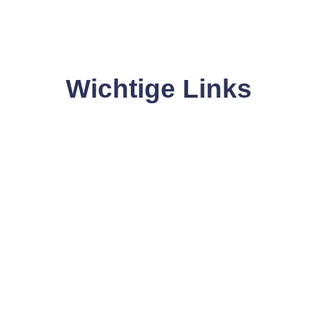
Wichtige Links
Hier gelangen Sie schnell zu den wichtigsten Seiten.
mine
Magazin
BLACKO
Blick-/Brenn-/Stand-PUNKTE
SOMMERKAMPAGNE