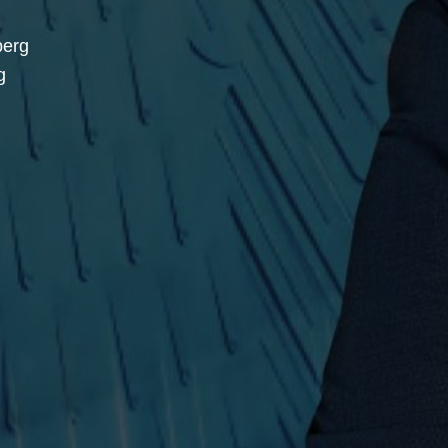
berg
g