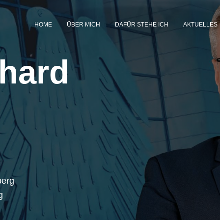
HOME
ÜBER MICH
DAFÜR STEHE ICH
AKTUELLES
hard
berg
g