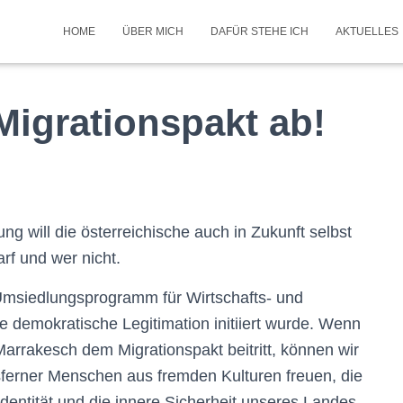
HOME
ÜBER MICH
DAFÜR STEHE ICH
AKTUELLES
Migrationspakt ab!
 will die österreichische auch in Zukunft selbst
rf und wer nicht.
 Umsiedlungsprogramm für Wirtschafts- und
ne demokratische Legitimation initiiert wurde. Wenn
Marrakesch dem Migrationspakt beitritt, können wir
sferner Menschen aus fremden Kulturen freuen, die
Identität und die innere Sicherheit unseres Landes