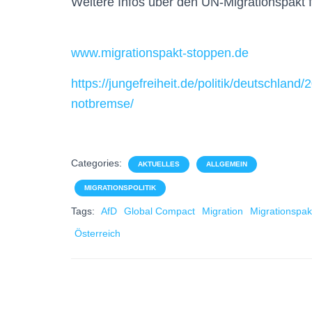
Weitere Infos über den UN-Migrationspakt f
www.migrationspakt-stoppen
.de
https://jungefreiheit.de/
politik/deutschland/
notbremse/
Categories:
AKTUELLES
ALLGEMEIN
MIGRATIONSPOLITIK
Tags:
AfD
Global Compact
Migration
Migrationspak
Österreich