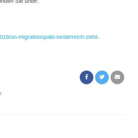
inden Sie unter:
2018/
un-migrationspakt-oesterrei
ch-zieht-
t