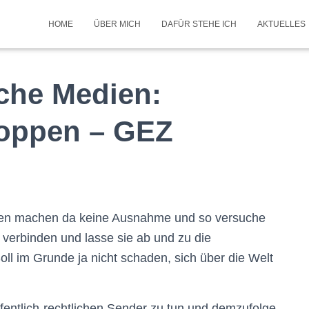
HOME
ÜBER MICH
DAFÜR STEHE ICH
AKTUELLES
iche Medien:
oppen – GEZ
inen machen da keine Ausnahme und so versuche
verbinden und lasse sie ab und zu die
ll im Grunde ja nicht schaden, sich über die Welt
ffentlich-rechtlichen Sender zu tun und demzufolge