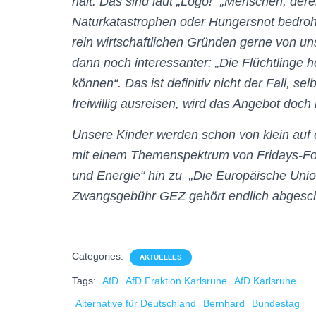
halt. Das sind laut „Logo!“ „Menschen, der
Naturkatastrophen oder Hungersnot bedroh
rein wirtschaftlichen Gründen gerne von un
dann noch interessanter: „Die Flüchtlinge h
können“. Das ist definitiv nicht der Fall, s
freiwillig ausreisen, wird das Angebot doch
Unsere Kinder werden schon von klein auf 
mit einem Themenspektrum von Fridays-For-
und Energie“ hin zu „Die Europäische Unio
Zwangsgebühr GEZ gehört endlich abgesch
Categories:
AKTUELLES
Tags:
AfD
AfD Fraktion Karlsruhe
AfD Karlsruhe
Alternative für Deutschland
Bernhard
Bundestag