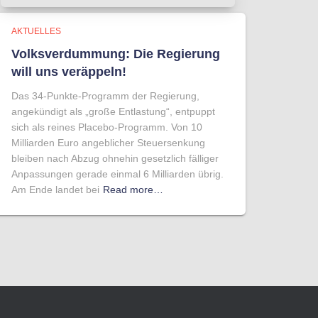
AKTUELLES
Volksverdummung: Die Regierung
will uns veräppeln!
Das 34-Punkte-Programm der Regierung,
angekündigt als „große Entlastung“, entpuppt
sich als reines Placebo-Programm. Von 10
Milliarden Euro angeblicher Steuersenkung
bleiben nach Abzug ohnehin gesetzlich fälliger
Anpassungen gerade einmal 6 Milliarden übrig.
Am Ende landet bei
Read more…