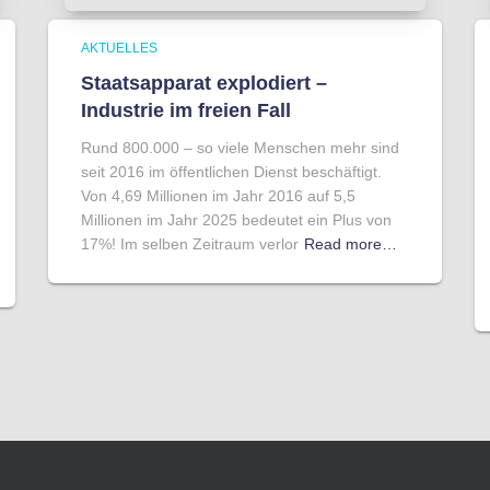
AKTUELLES
Staatsapparat explodiert –
Industrie im freien Fall
Rund 800.000 – so viele Menschen mehr sind
seit 2016 im öffentlichen Dienst beschäftigt.
Von 4,69 Millionen im Jahr 2016 auf 5,5
Millionen im Jahr 2025 bedeutet ein Plus von
17%! Im selben Zeitraum verlor
Read more…