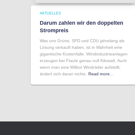
AKTUELLES
Darum zahlen wir den doppelten
Strompreis
Was uns Grüne, SPD und CDU jahrelang als
Lösung verkauft haben, ist in Wahrheit eine
gigantische Kostenfalle. Windindustrieanlagen
erzeugen bei Flaute genau null Kilowatt. Auch
wenn man eine Million Windräder aufstellt,
ändert sich daran nichts.
Read more…