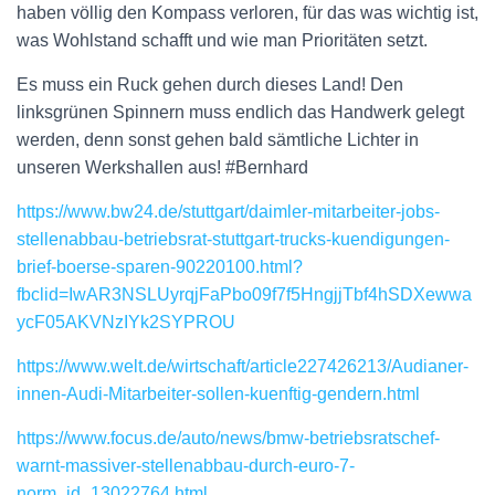
haben völlig den Kompass verloren, für das was wichtig ist,
was Wohlstand schafft und wie man Prioritäten setzt.
Es muss ein Ruck gehen durch dieses Land! Den
linksgrünen Spinnern muss endlich das Handwerk gelegt
werden, denn sonst gehen bald sämtliche Lichter in
unseren Werkshallen aus! #Bernhard
https://www.bw24.de/stuttgart/daimler-mitarbeiter-jobs-
stellenabbau-betriebsrat-stuttgart-trucks-kuendigungen-
brief-boerse-sparen-90220100.html?
fbclid=IwAR3NSLUyrqjFaPbo09f7f5HngjjTbf4hSDXewwa
ycF05AKVNzIYk2SYPROU
https://www.welt.de/wirtschaft/article227426213/Audianer-
innen-Audi-Mitarbeiter-sollen-kuenftig-gendern.html
https://www.focus.de/auto/news/bmw-betriebsratschef-
warnt-massiver-stellenabbau-durch-euro-7-
norm_id_13022764.html