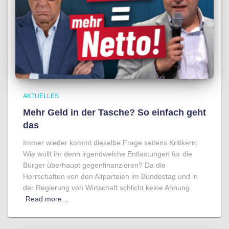
AKTUELLES
Mehr Geld in der Tasche? So einfach geht
das
Immer wieder kommt dieselbe Frage seitens Kritikern:
Wie wollt ihr denn irgendwelche Entlastungen für die
Bürger überhaupt gegenfinanzieren? Da die
Herrschaften von den Altparteien im Bundestag und in
der Regierung von Wirtschaft schlicht keine Ahnung
Read more…