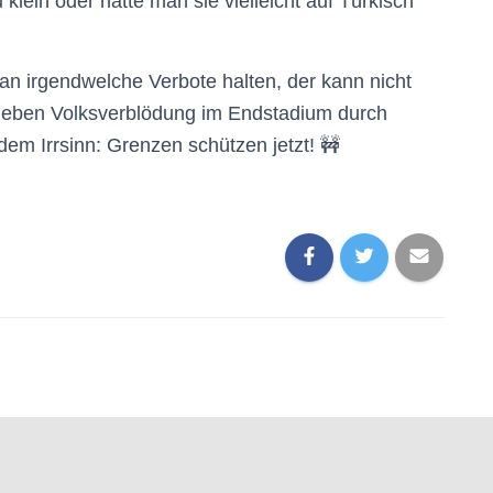
 klein oder hätte man sie vielleicht auf Türkisch
 an irgendwelche Verbote halten, der kann nicht
rleben Volksverblödung im Endstadium durch
dem Irrsinn: Grenzen schützen jetzt! 🚧