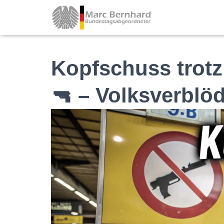
Kopfschuss trot
🔫 – Volksverbl