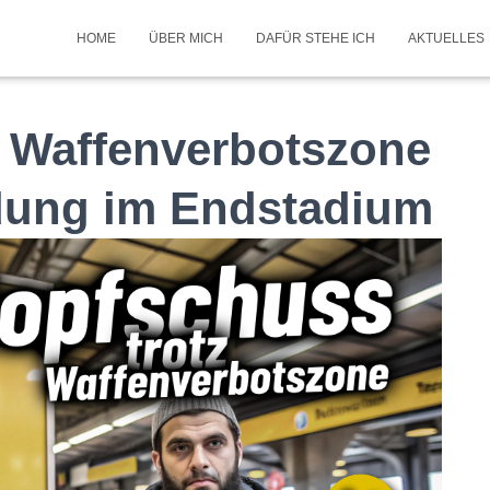
HOME
ÜBER MICH
DAFÜR STEHE ICH
AKTUELLES
z Waffenverbotszone
ödung im Endstadium