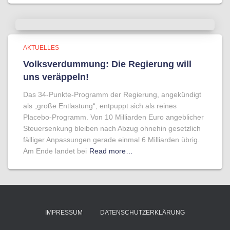
AKTUELLES
Volksverdummung: Die Regierung will
uns veräppeln!
Das 34-Punkte-Programm der Regierung, angekündigt
als „große Entlastung“, entpuppt sich als reines
Placebo-Programm. Von 10 Milliarden Euro angeblicher
Steuersenkung bleiben nach Abzug ohnehin gesetzlich
fälliger Anpassungen gerade einmal 6 Milliarden übrig.
Am Ende landet bei
Read more…
IMPRESSUM
DATENSCHUTZERKLÄRUNG