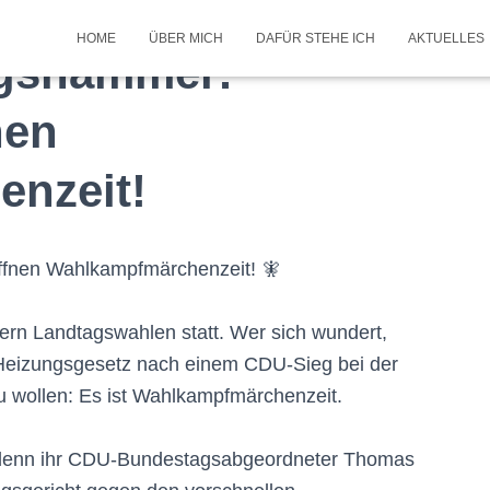
HOME
ÜBER MICH
DAFÜR STEHE ICH
AKTUELLES
ngshammer:
nen
nzeit!
öffnen Wahlkampfmärchenzeit! 🧚
rn Landtagswahlen statt. Wer sich wundert,
 Heizungsgesetz nach einem CDU-Sieg bei der
 wollen: Es ist Wahlkampfmärchenzeit.
, denn ihr CDU-Bundestagsabgeordneter Thomas