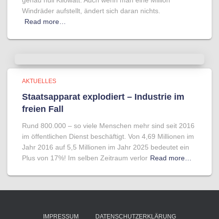
genau null Kilowatt. Auch wenn man eine Million
Windräder aufstellt, ändert sich daran nichts.
Read more…
AKTUELLES
Staatsapparat explodiert – Industrie im
freien Fall
Rund 800.000 – so viele Menschen mehr sind seit 2016
im öffentlichen Dienst beschäftigt. Von 4,69 Millionen im
Jahr 2016 auf 5,5 Millionen im Jahr 2025 bedeutet ein
Plus von 17%! Im selben Zeitraum verlor
Read more…
IMPRESSUM
DATENSCHUTZERKLÄRUNG