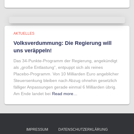
AKTUELLES
Volksverdummung: Die Regierung will
uns veräppeln!
Das 34-Punkte-Programm der Regierung, angekündigt
als „große Entlastung“, entpuppt sich als reines
Placebo-Programm. Von 10 Milliarden Euro angeblicher
Steuersenkung bleiben nach Abzug ohnehin gesetzlich
fälliger Anpassungen gerade einmal 6 Milliarden übrig.
Am Ende landet bei
Read more…
IMPRESSUM
DATENSCHUTZERKLÄRUNG