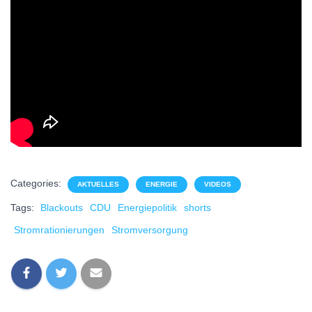
Categories:
AKTUELLES
ENERGIE
VIDEOS
Tags:
Blackouts
CDU
Energiepolitik
shorts
Stromrationierungen
Stromversorgung