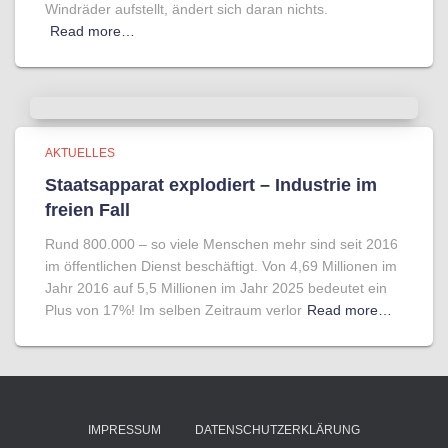
Windräder aufstellt, ändert sich daran nichts.
Read more…
AKTUELLES
Staatsapparat explodiert – Industrie im
freien Fall
Rund 800.000 – so viele Menschen mehr sind seit 2016
im öffentlichen Dienst beschäftigt. Von 4,69 Millionen im
Jahr 2016 auf 5,5 Millionen im Jahr 2025 bedeutet ein
Plus von 17%! Im selben Zeitraum verlor
Read more…
IMPRESSUM
DATENSCHUTZERKLÄRUNG