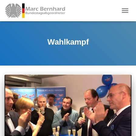
TOGGL
Wahlkampf