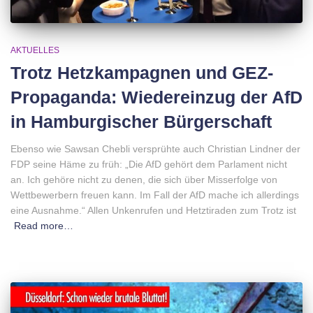
AKTUELLES
Trotz Hetzkampagnen und GEZ-
Propaganda: Wiedereinzug der AfD
in Hamburgischer Bürgerschaft
Ebenso wie Sawsan Chebli versprühte auch Christian Lindner der
FDP seine Häme zu früh: „Die AfD gehört dem Parlament nicht
an. Ich gehöre nicht zu denen, die sich über Misserfolge von
Wettbewerbern freuen kann. Im Fall der AfD mache ich allerdings
eine Ausnahme.“ Allen Unkenrufen und Hetztiraden zum Trotz ist
Read more…