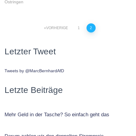
Östringen
Beitragsnavigation
VORHERIGE
1
2
Letzter Tweet
Tweets by @MarcBernhardAfD
Letzte Beiträge
Mehr Geld in der Tasche? So einfach geht das