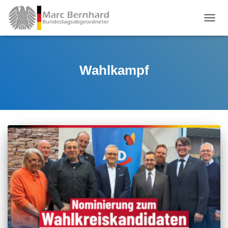
TOGGL
Wahlkampf