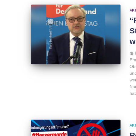
AK
“
S
w
💲 
Erm
Obe
und
wer
Nam
hab
AK
R