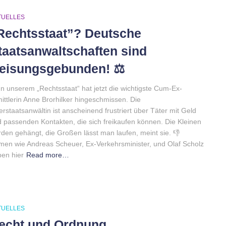
TUELLES
Rechtsstaat”? Deutsche
taatsanwaltschaften sind
eisungsgebunden! ⚖️
In unserem „Rechtsstaat“ hat jetzt die wichtigste Cum-Ex-
ittlerin Anne Brorhilker hingeschmissen. Die
rstaatsanwältin ist anscheinend frustriert über Täter mit Geld
 passenden Kontakten, die sich freikaufen können. Die Kleinen
den gehängt, die Großen lässt man laufen, meint sie. 👎
en wie Andreas Scheuer, Ex-Verkehrsminister, und Olaf Scholz
en hier
Read more…
TUELLES
echt und Ordnung