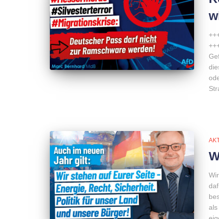
w
+++
+++
Gef
die
ode
Str
AK
W
Wir
daf
bes
als
eig