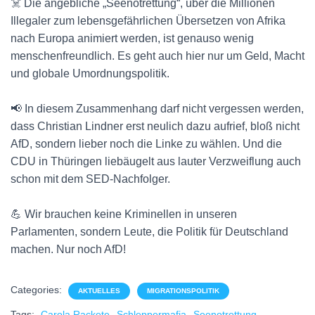
☠️ Die angebliche „Seenotrettung“, über die Millionen
Illegaler zum lebensgefährlichen Übersetzen von Afrika
nach Europa animiert werden, ist genauso wenig
menschenfreundlich. Es geht auch hier nur um Geld, Macht
und globale Umordnungspolitik.
📢 In diesem Zusammenhang darf nicht vergessen werden,
dass Christian Lindner erst neulich dazu aufrief, bloß nicht
AfD, sondern lieber noch die Linke zu wählen. Und die
CDU in Thüringen liebäugelt aus lauter Verzweiflung auch
schon mit dem SED-Nachfolger.
💪 Wir brauchen keine Kriminellen in unseren
Parlamenten, sondern Leute, die Politik für Deutschland
machen. Nur noch AfD!
Categories:
AKTUELLES
MIGRATIONSPOLITIK
Tags:
Carola Rackete
Schleppermafia
Seenotrettung