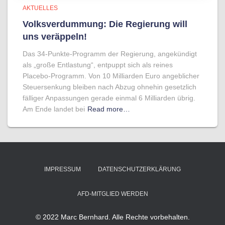
AKTUELLES
Volksverdummung: Die Regierung will
uns veräppeln!
Das 34-Punkte-Programm der Regierung, angekündigt
als „große Entlastung“, entpuppt sich als reines
Placebo-Programm. Von 10 Milliarden Euro angeblicher
Steuersenkung bleiben nach Abzug ohnehin gesetzlich
fälliger Anpassungen gerade einmal 6 Milliarden übrig.
Am Ende landet bei
Read more…
IMPRESSUM
DATENSCHUTZERKLÄRUNG
AFD-MITGLIED WERDEN
© 2022 Marc Bernhard. Alle Rechte vorbehalten.