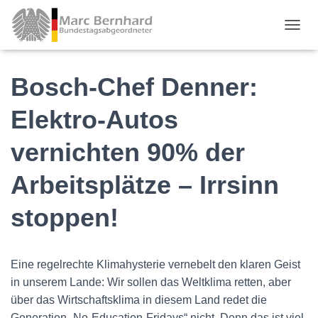
TOGGL
Bosch-Chef Denner:
Elektro-Autos
vernichten 90% der
Arbeitsplätze – Irrsinn
stoppen!
Eine regelrechte Klimahysterie vernebelt den klaren Geist
in unserem Lande: Wir sollen das Weltklima retten, aber
über das Wirtschaftsklima in diesem Land redet die
Generation „No-Education-Fridays“ nicht. Denn das ist viel