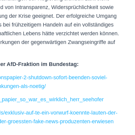
nd von Intransparenz, Widersprüchlichkeit sowie
gung der Krise geeignet. Der erfolgreiche Umgang
 bei frühzeitigem Handeln auf ein vollständiges
chaftlichen Lebens hätte verzichtet werden können.
irkungen der gegenwärtigen Zwangseingriffe auf
der AfD-Fraktion im Bundestag:
onspapier-2-shutdown-sofort-beenden-soviel-
nkungen-als-noetig/
a_papier_so_war_es_wirklich_herr_seehofer
als/exklusiv-auf-te-ein-vorwurf-koennte-lauten-der-
r-der-groessten-fake-news-produzenten-erwiesen