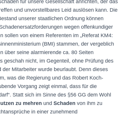
chaden für unsere Gesellschaft anrichten, der das
reffen und unvorstellbares Leid auslösen kann. Die
Bestand unserer staatlichen Ordnung können
 Schadenersatzforderungen wegen offenkundiger
n sollen von einem Referenten im „Referat KM4:
esinnenministerium (BMI) stammen, der vergeblich
en über seine alarmierende ca. 80 Seiten
 geschah nicht, im Gegenteil, ohne Prüfung des
nd der Mitarbeiter wurde beurlaubt. Denn dieses
dem, was die Regierung und das Robert Koch-
äubende Vorgang zeigt einmal, dass für die
 darf“. Statt sich im Sinne des §56 GG dem Wohl
utzen zu mehren
und
Schaden
von ihm zu
chtansprüche in einer zunehmend