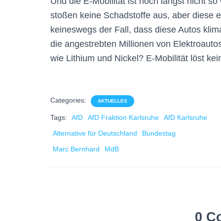
Und die E-Mobilität ist noch längst nicht so
stoßen keine Schadstoffe aus, aber diese en
keineswegs der Fall, dass diese Autos klima
die angestrebten Millionen von Elektroau
wie Lithium und Nickel? E-Mobilität löst k
Categories:
AKTUELLES
Tags:
AfD
AfD Fraktion Karlsruhe
AfD Karlsruhe
Alternative für Deutschland
Bundestag
Marc Bernhard
MdB
0 C