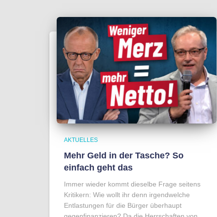
AKTUELLES
Mehr Geld in der Tasche? So
einfach geht das
Immer wieder kommt dieselbe Frage seitens
Kritikern: Wie wollt ihr denn irgendwelche
Entlastungen für die Bürger überhaupt
gegenfinanzieren? Da die Herrschaften von