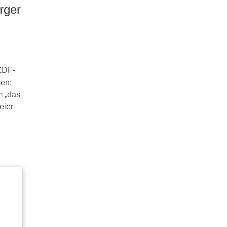
rger
ZDF-
sen:
m „das
eier