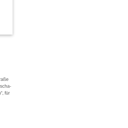
traße
kscha-
, für