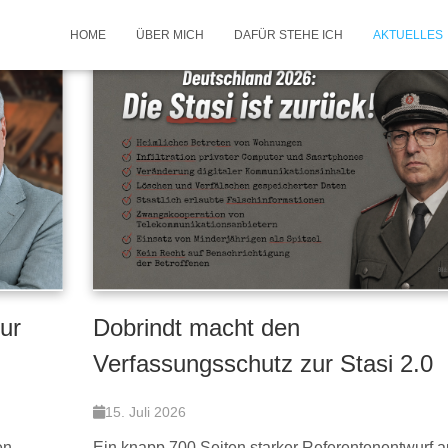
HOME
ÜBER MICH
DAFÜR STEHE ICH
AKTUELLES
ur
Dobrindt macht den
Verfassungsschutz zur Stasi 2.0
15. Juli 2026
en
Ein knapp 700 Seiten starker Referentenentwurf a