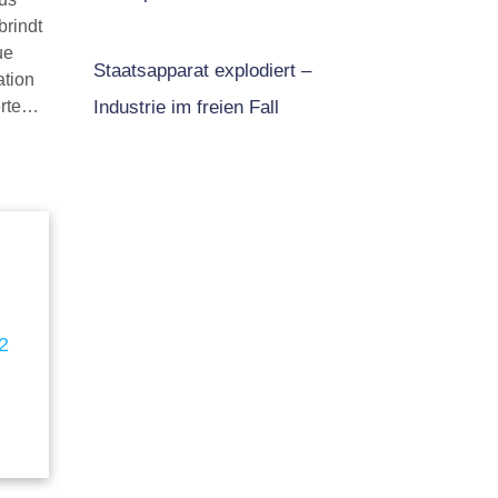
rindt
ue
Staatsapparat explodiert –
ation
erte…
Industrie im freien Fall