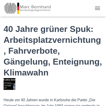
TOGGL
40 Jahre grüner Spuk:
Arbeitsplatzvernichtung
, Fahrverbote,
Gängelung, Enteignung,
Klimawahn
Heute vor 40 Jahren wurde in Karlsruhe die Partei „Die
Grünen“ beschlossen. Im Jahr 1983 zogen sie erstmals in