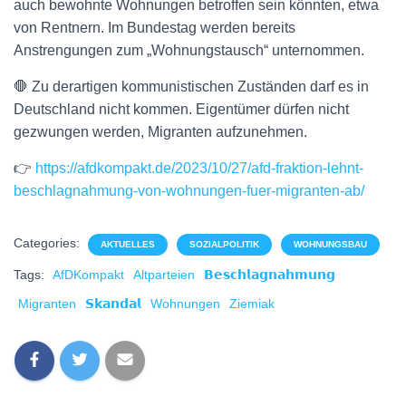
auch bewohnte Wohnungen betroffen sein könnten, etwa
von Rentnern. Im Bundestag werden bereits
Anstrengungen zum „Wohnungstausch“ unternommen.
🛑 Zu derartigen kommunistischen Zuständen darf es in
Deutschland nicht kommen. Eigentümer dürfen nicht
gezwungen werden, Migranten aufzunehmen.
👉
https://afdkompakt.de/2023/10/27/afd-fraktion-lehnt-
beschlagnahmung-von-wohnungen-fuer-migranten-ab/
Categories:
AKTUELLES
SOZIALPOLITIK
WOHNUNGSBAU
Tags:
AfDKompakt
Altparteien
𝗕𝗲𝘀𝗰𝗵𝗹𝗮𝗴𝗻𝗮𝗵𝗺𝘂𝗻𝗴
Migranten
𝗦𝗸𝗮𝗻𝗱𝗮𝗹
Wohnungen
Ziemiak