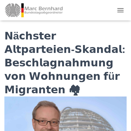
TOGGL
𝗡ä𝗰𝗵𝘀𝘁𝗲𝗿
𝗔𝗹𝘁𝗽𝗮𝗿𝘁𝗲𝗶𝗲𝗻-𝗦𝗸𝗮𝗻𝗱𝗮𝗹:
𝗕𝗲𝘀𝗰𝗵𝗹𝗮𝗴𝗻𝗮𝗵𝗺𝘂𝗻𝗴
𝘃𝗼𝗻 𝗪𝗼𝗵𝗻𝘂𝗻𝗴𝗲𝗻 𝗳ü𝗿
𝗠𝗶𝗴𝗿𝗮𝗻𝘁𝗲𝗻 🏘