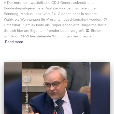
⚡️ Der nordrhein-westfälische CDU-Generalsekretär und
Bundestagsabgeordnete Paul Ziemiak befürwortete in der
Sendung „Markus Lanz“ vom 24. Oktober, dass in seinem
Wahlkreis Wohnungen für Migranten beschlagnahmt werden. 😳
Unfassbar: Ziemiak lobte die „super engagierte Bürgermeisterin“,
die sich hier am Eigentum fremder Leute vergreift. 🏛 Bisher
wurden in NRW leerstehende Wohnungen beschlagnahmt.
Read more…