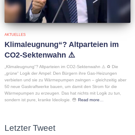
AKTUELLES
Klimaleugnung“? Altparteien im
CO2-Sektenwahn ⚠️
„Klimaleugnung“? Altparteien im CO2-Sektenwahn ⚠️ ♻️ Die
„grüne“ Logik der Ampel: Den Bürgern ihre Gas-Heizungen
verbieten und sie zu Wärmepumpen zwingen – gleichzeitig aber
50 neue Gaskraftwerke bauen, um damit den Strom für die
Wärmepumpen zu erzeugen. Das hat nichts mit Logik zu tun,
sondern ist pure, kranke Ideologie. 😳
Read more…
Letzter Tweet