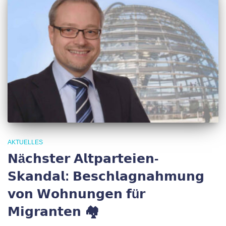
AKTUELLES
𝗡ä𝗰𝗵𝘀𝘁𝗲𝗿 𝗔𝗹𝘁𝗽𝗮𝗿𝘁𝗲𝗶𝗲𝗻-
𝗦𝗸𝗮𝗻𝗱𝗮𝗹: 𝗕𝗲𝘀𝗰𝗵𝗹𝗮𝗴𝗻𝗮𝗵𝗺𝘂𝗻𝗴
𝘃𝗼𝗻 𝗪𝗼𝗵𝗻𝘂𝗻𝗴𝗲𝗻 𝗳ü𝗿
𝗠𝗶𝗴𝗿𝗮𝗻𝘁𝗲𝗻 🏘