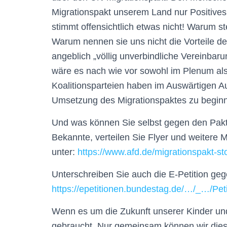
Migrationspakt unserem Land nur Positives
stimmt offensichtlich etwas nicht! Warum st
Warum nennen sie uns nicht die Vorteile d
angeblich „völlig unverbindliche Vereinba
wäre es nach wie vor sowohl im Plenum als a
Koalitionsparteien haben im Auswärtigen Au
Umsetzung des Migrationspaktes zu begin
Und was können Sie selbst gegen den Pakt
Bekannte, verteilen Sie Flyer und weitere Ma
unter:
https://www.afd.de/migrationspakt-st
Unterschreiben Sie auch die E-Petition geg
https://epetitionen.bundestag.de/…/_…/Pet
Wenn es um die Zukunft unserer Kinder und 
gebraucht. Nur gemeinsam können wir dies