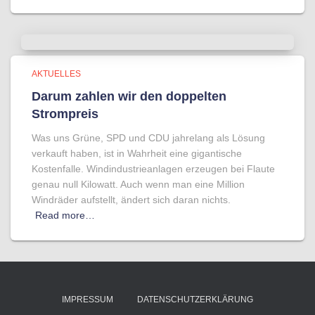
AKTUELLES
Darum zahlen wir den doppelten
Strompreis
Was uns Grüne, SPD und CDU jahrelang als Lösung
verkauft haben, ist in Wahrheit eine gigantische
Kostenfalle. Windindustrieanlagen erzeugen bei Flaute
genau null Kilowatt. Auch wenn man eine Million
Windräder aufstellt, ändert sich daran nichts.
Read more…
IMPRESSUM
DATENSCHUTZERKLÄRUNG