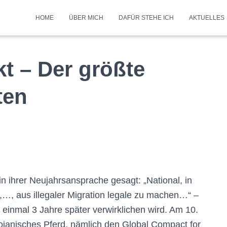
HOME
ÜBER MICH
DAFÜR STEHE ICH
AKTUELLES
t – Der größte
ten
 ihrer Neujahrsansprache gesagt: „National, in
n,…, aus illegaler Migration legale zu machen…“ –
 einmal 3 Jahre später verwirklichen wird. Am 10.
janisches Pferd, nämlich den Global Compact for