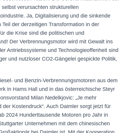
selbst verursachten strukturellen
ndustrie. Ja, Digitalisierung und die sinkende
Teil der derzeitigen Transformation in der
r die Krise sind die politischen und
and! Der Verbrennungsmotor wird mit Gewalt ins
ler Antriebssysteme und Technologieoffenheit sind
niger und nutzloser CO2-Gängelei gespickte Politik,
Diesel- und Benzin-Verbrennungsmotoren aus dem
k in Hams Hall und in das österreichische Steyr
tionsvorstand Milan Nedelkjovic: „Je mehr
d der Kostendruck“. Auch Daimler sorgt jetzt für
 ab 2024 Hunderttausende Motoren pro Jahr in
Stuttgarter Unternehmen mit dem chinesischen
oßaktionär bei Daimler ist. Mit der Kooperation