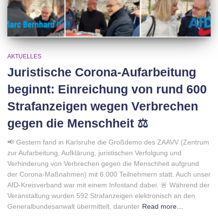
AKTUELLES
Juristische Corona-Aufarbeitung
beginnt: Einreichung von rund 600
Strafanzeigen wegen Verbrechen
gegen die Menschheit ⚖️
📢 Gestern fand in Karlsruhe die Großdemo des ZAAVV (Zentrum
zur Aufarbeitung, Aufklärung, juristischen Verfolgung und
Verhinderung von Verbrechen gegen die Menschheit aufgrund
der Corona-Maßnahmen) mit 6.000 Teilnehmern statt. Auch unser
AfD-Kreisverband war mit einem Infostand dabei. 🚨 Während der
Veranstaltung wurden 592 Strafanzeigen elektronisch an den
Generalbundesanwalt übermittelt, darunter
Read more…